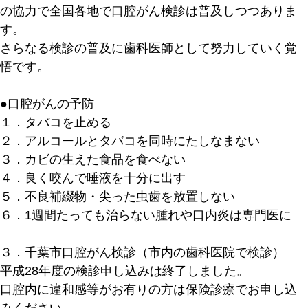
の協力で全国各地で口腔がん検診は普及しつつありま
す。
さらなる検診の普及に歯科医師として努力していく覚
悟です。
●口腔がんの予防
１．タバコを止める
２．アルコールとタバコを同時にたしなまない
３．カビの生えた食品を食べない
４．良く咬んで唾液を十分に出す
５．不良補綴物・尖った虫歯を放置しない
６．1週間たっても治らない腫れや口内炎は専門医に
３．千葉市口腔がん検診（市内の歯科医院で検診）
平成28年度の検診申し込みは終了しました。
口腔内に違和感等がお有りの方は保険診療でお申し込